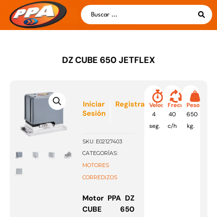
Ir
Search
al
...
contenido
DZ CUBE 650 JETFLEX
Iniciar
Registrarse
Velocidad
Frecuencia
Peso
Sesión
4
40
650
seg.
c/h
kg.
SKU:
E02127403
CATEGORÍAS:
MOTORES
CORREDIZOS
Motor PPA DZ
CUBE 650