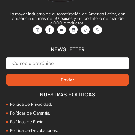
La mayor industria de automatización de América Latina, con
presencia en más de 50 países y un portafolio de más de
4,000 productos.
I
F
Y
L
T
W
n
a
o
i
i
h
s
c
u
n
k
a
t
e
t
k
t
t
a
b
u
e
o
s
g
o
b
d
k
a
NEWSLETTER
r
o
e
i
p
a
k
n
p
m
-
f
CORREO
ELECTRÓNICO
Enviar
NUESTRAS POLÍTICAS
Politica de Privacidad.
Políticas de Garantía.
Políticas de Envío.
Política de Devoluciones.