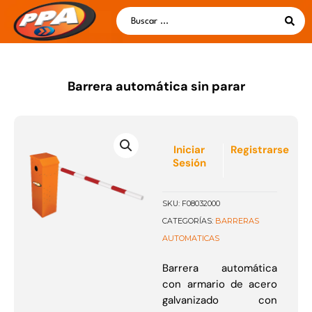
Ir
Search
al
...
contenido
Barrera automática sin parar
Iniciar
Registrarse
Sesión
SKU:
F08032000
BARRERAS
CATEGORÍAS:
AUTOMATICAS
Barrera automática
con armario de acero
galvanizado con