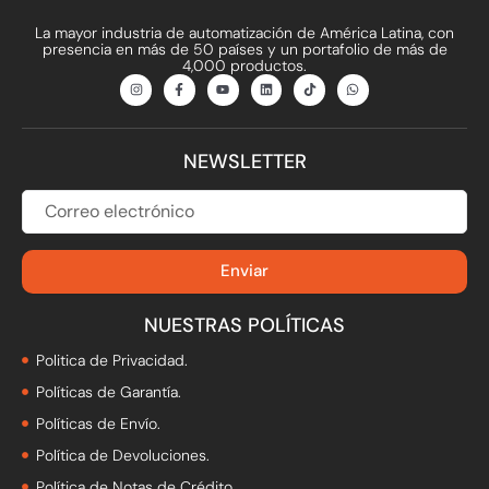
La mayor industria de automatización de América Latina, con
presencia en más de 50 países y un portafolio de más de
4,000 productos.
I
F
Y
L
T
W
n
a
o
i
i
h
s
c
u
n
k
a
t
e
t
k
t
t
a
b
u
e
o
s
g
o
b
d
k
a
NEWSLETTER
r
o
e
i
p
a
k
n
p
m
-
f
CORREO
ELECTRÓNICO
Enviar
NUESTRAS POLÍTICAS
Politica de Privacidad.
Políticas de Garantía.
Políticas de Envío.
Política de Devoluciones.
Política de Notas de Crédito.