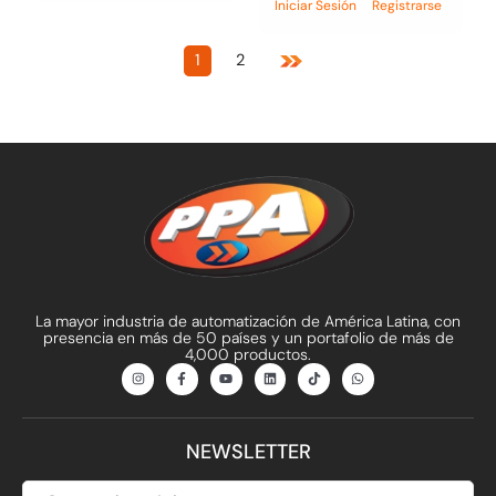
Iniciar Sesión
Registrarse
1
2
La mayor industria de automatización de América Latina, con
presencia en más de 50 países y un portafolio de más de
4,000 productos.
I
F
Y
L
T
W
n
a
o
i
i
h
s
c
u
n
k
a
t
e
t
k
t
t
a
b
u
e
o
s
g
o
b
d
k
a
NEWSLETTER
r
o
e
i
p
a
k
n
p
m
-
f
CORREO