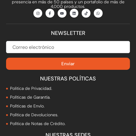
presencia en más de 50 países y un portafolio de más de
4,000 productos.
I
F
Y
L
T
W
n
a
o
i
i
h
s
c
u
n
k
a
t
e
t
k
t
t
a
b
u
e
o
s
g
o
b
d
k
a
NEWSLETTER
r
o
e
i
p
a
k
n
p
m
-
f
CORREO
ELECTRÓNICO
Enviar
NUESTRAS POLÍTICAS
Politica de Privacidad.
Políticas de Garantía.
Políticas de Envío.
Política de Devoluciones.
Política de Notas de Crédito.
NUESTRAS SEDES