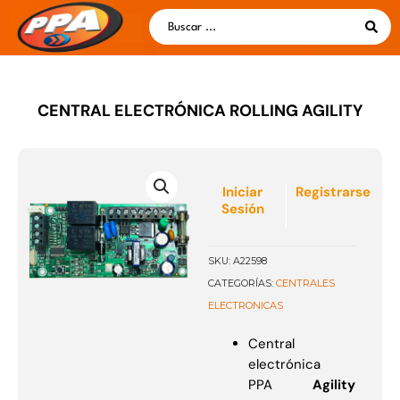
Ir
Search
al
...
contenido
CENTRAL ELECTRÓNICA ROLLING AGILITY
Iniciar
Registrarse
Sesión
SKU:
A22598
CENTRALES
CATEGORÍAS:
ELECTRONICAS
Central
electrónica
PPA
Agility