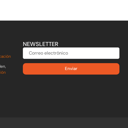
NEWSLETTER
CORREO
ELECTRÓNICO
cación
len,
Enviar
ción