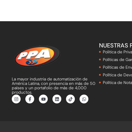
NUESTRAS 
Politica de Priv
Políticas de Gar
Políticas de Env
Política de Dev
La mayor industria de automatización de
Política de Not
América Latina, con presencia en más de 50
países y un portafolio de más de 4,000
productos.
I
F
Y
L
T
W
n
a
o
i
i
h
s
c
u
n
k
a
t
e
t
k
t
t
a
b
u
e
o
s
g
o
b
d
k
a
r
o
e
i
p
a
k
n
p
m
-