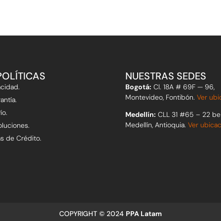
POLÍTICAS
NUESTRAS SEDES
acidad.
Bogotá:
Cl. 18A # 69F — 96,
Montevideo, Fontibón.
Ver ubi
antía.
ío.
Medellín:
CLL 31 #65 – 22 be
Medellín, Antioquia.
Ver ubica
oluciones.
as de Crédito.
COPYRIGHT © 2024
PPA Latam