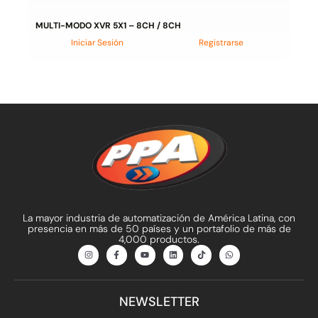
MULTI-MODO XVR 5X1 – 8CH / 8CH
Iniciar Sesión
Registrarse
La mayor industria de automatización de América Latina, con
presencia en más de 50 países y un portafolio de más de
4,000 productos.
I
F
Y
L
T
W
n
a
o
i
i
h
s
c
u
n
k
a
t
e
t
k
t
t
a
b
u
e
o
s
g
o
b
d
k
a
NEWSLETTER
r
o
e
i
p
a
k
n
p
m
-