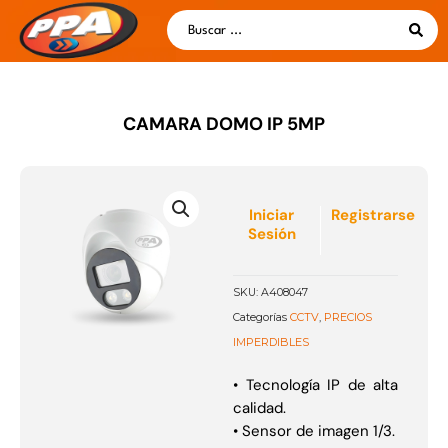
Ir
Search
al
...
contenido
CAMARA DOMO IP 5MP
Iniciar
Registrarse
Sesión
SKU:
A408047
CCTV
PRECIOS
Categorías
,
IMPERDIBLES
• Tecnología IP de alta
calidad.
• Sensor de imagen 1/3.