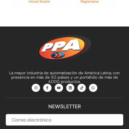
Iniciar Sesión
Registrarse
La mayor industria de automatización de América Latina, con
presencia en más de 50 países y un portafolio de más de
4,000 productos.
I
F
Y
L
T
W
n
a
o
i
i
h
s
c
u
n
k
a
t
e
t
k
t
t
a
b
u
e
o
s
g
o
b
d
k
a
NEWSLETTER
r
o
e
i
p
a
k
n
p
m
-
f
CORREO
ELECTRÓNICO