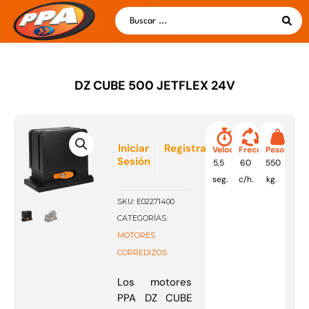
Ir
Search
al
...
contenido
DZ CUBE 500 JETFLEX 24V
Iniciar
Registrarse
Velocidad
Frecuencia
Peso
Sesión
5,5
60
550
seg.
c/h.
kg.
SKU:
E02271400
CATEGORÍAS:
MOTORES
CORREDIZOS
Los motores
PPA DZ CUBE