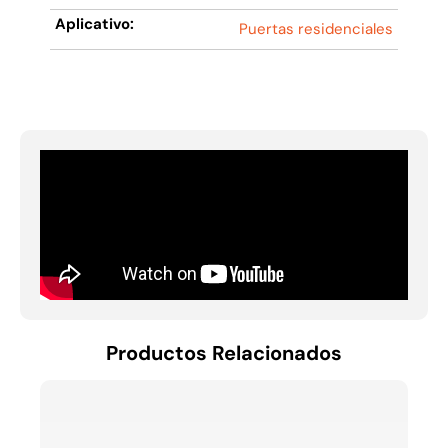
Aplicativo:
Puertas residenciales
Productos Relacionados
BASE