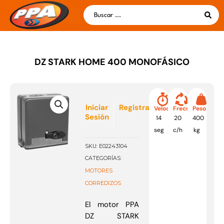
Ir
Search
al
...
contenido
DZ STARK HOME 400 MONOFÁSICO
Iniciar
Registrarse
Velocidad
Frecuencia
Peso
Sesión
14
20
400
seg
c/h
kg
SKU:
E02243104
CATEGORÍAS:
MOTORES
CORREDIZOS
El motor PPA
DZ STARK