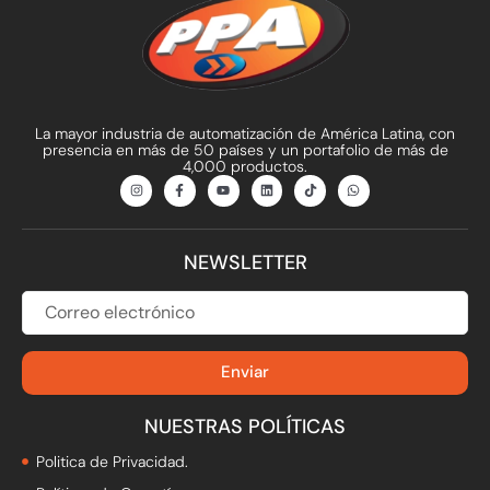
La mayor industria de automatización de América Latina, con
presencia en más de 50 países y un portafolio de más de
4,000 productos.
I
F
Y
L
T
W
n
a
o
i
i
h
s
c
u
n
k
a
t
e
t
k
t
t
a
b
u
e
o
s
g
o
b
d
k
a
NEWSLETTER
r
o
e
i
p
a
k
n
p
m
-
f
CORREO
ELECTRÓNICO
Enviar
NUESTRAS POLÍTICAS
Politica de Privacidad.