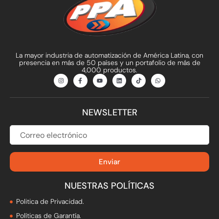
La mayor industria de automatización de América Latina, con
presencia en más de 50 países y un portafolio de más de
4,000 productos.
I
F
Y
L
T
W
n
a
o
i
i
h
s
c
u
n
k
a
t
e
t
k
t
t
a
b
u
e
o
s
g
o
b
d
k
a
NEWSLETTER
r
o
e
i
p
a
k
n
p
m
-
f
CORREO
ELECTRÓNICO
Enviar
NUESTRAS POLÍTICAS
Politica de Privacidad.
Políticas de Garantía.