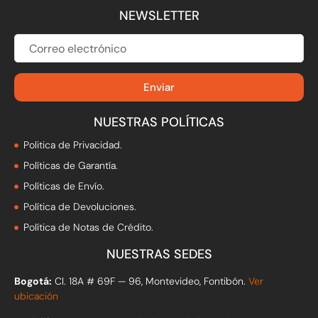
g
o
b
d
k
a
NEWSLETTER
r
o
e
i
p
a
k
n
p
m
-
f
CORREO
ELECTRÓNICO
Enviar
NUESTRAS POLÍTICAS
Politica de Privacidad.
Políticas de Garantía.
Políticas de Envío.
Política de Devoluciones.
Política de Notas de Crédito.
NUESTRAS SEDES
Bogotá:
Cl. 18A # 69F — 96, Montevideo, Fontibón.
Ver
ubicación