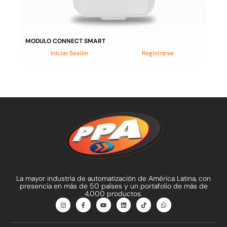
MODULO CONNECT SMART
Iniciar Sesión
Registrarse
La mayor industria de automatización de América Latina, con
presencia en más de 50 países y un portafolio de más de
4,000 productos.
I
F
Y
L
T
W
n
a
o
i
i
h
s
c
u
n
k
a
t
e
t
k
t
t
a
b
u
e
o
s