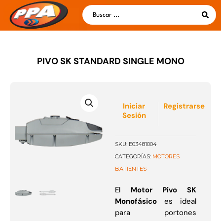
Ir
Search
al
...
contenido
PIVO SK STANDARD SINGLE MONO
Iniciar
Registrarse
Sesión
SKU:
E03481004
MOTORES
CATEGORÍAS:
BATIENTES
El
Motor Pivo SK
Monofásico
es ideal
para portones