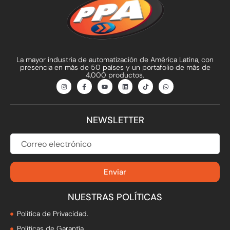
La mayor industria de automatización de América Latina, con
presencia en más de 50 países y un portafolio de más de
4,000 productos.
I
F
Y
L
T
W
n
a
o
i
i
h
s
c
u
n
k
a
t
e
t
k
t
t
a
b
u
e
o
s
g
o
b
d
k
a
NEWSLETTER
r
o
e
i
p
a
k
n
p
m
-
f
CORREO
ELECTRÓNICO
Enviar
NUESTRAS POLÍTICAS
Politica de Privacidad.
Políticas de Garantía.