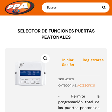
Ir
Search
al
...
contenido
SELECTOR DE FUNCIONES PUERTAS
PEATONALES
Iniciar
Registrarse
Sesión
SKU:
A21719
ACCESORIOS
CATEGORÍAS:
• Permite la
programación total de
las puertas peatonales