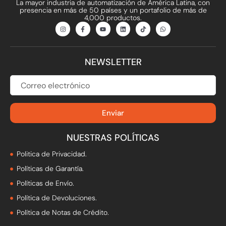
La mayor industria de automatización de América Latina, con
presencia en más de 50 países y un portafolio de más de
4,000 productos.
I
F
Y
L
T
W
n
a
o
i
i
h
s
c
u
n
k
a
t
e
t
k
t
t
a
b
u
e
o
s
g
o
b
d
k
a
NEWSLETTER
r
o
e
i
p
a
k
n
p
m
-
f
CORREO
ELECTRÓNICO
Enviar
NUESTRAS POLÍTICAS
Politica de Privacidad.
Políticas de Garantía.
Políticas de Envío.
Política de Devoluciones.
Política de Notas de Crédito.