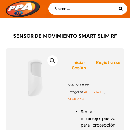
Ir
Search
al
...
contenido
SENSOR DE MOVIMIENTO SMART SLIM RF
Iniciar
Registrarse
Sesión
SKU:
A408056
ACCESORIOS
Categorías
,
ALARMAS
Sensor
infrarrojo pasivo
para protección