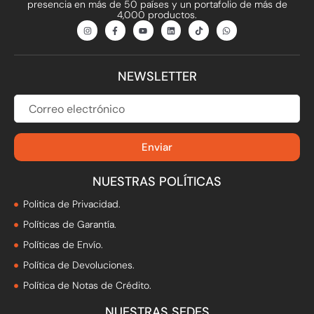
presencia en más de 50 países y un portafolio de más de
4,000 productos.
I
F
Y
L
T
W
n
a
o
i
i
h
s
c
u
n
k
a
t
e
t
k
t
t
a
b
u
e
o
s
g
o
b
d
k
a
NEWSLETTER
r
o
e
i
p
a
k
n
p
m
-
f
CORREO
ELECTRÓNICO
Enviar
NUESTRAS POLÍTICAS
Politica de Privacidad.
Políticas de Garantía.
Políticas de Envío.
Política de Devoluciones.
Política de Notas de Crédito.
NUESTRAS SEDES