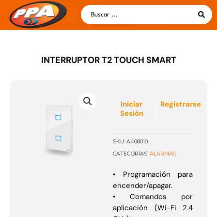
Ir
Search
al
...
contenido
INTERRUPTOR T2 TOUCH SMART
Iniciar
Registrarse
Sesión
SKU:
A408010
ALARMAS
CATEGORÍAS:
• Programación para
encender/apagar.
• Comandos por
aplicación (Wi-Fi 2.4