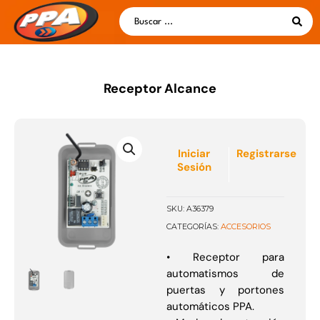
Ir
Search
al
...
contenido
Receptor Alcance
Iniciar
Registrarse
Sesión
SKU:
A36379
ACCESORIOS
CATEGORÍAS:
• Receptor para
automatismos de
puertas y portones
automáticos PPA.