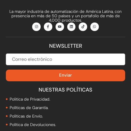
La mayor industria de automatización de América Latina, con
presencia en más de 50 países y un portafolio de más de
4,000 productos.
I
F
Y
L
T
W
n
a
o
i
i
h
s
c
u
n
k
a
t
e
t
k
t
t
a
b
u
e
o
s
g
o
b
d
k
a
NEWSLETTER
r
o
e
i
p
a
k
n
p
m
-
f
CORREO
ELECTRÓNICO
Enviar
NUESTRAS POLÍTICAS
Politica de Privacidad.
Políticas de Garantía.
Políticas de Envío.
Política de Devoluciones.