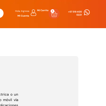
Mi Carrito
Hola, Ingresa
0
Carrito
+57 318 400
0221
Mi Cuenta
trica o un
 móvil vía
licaciones