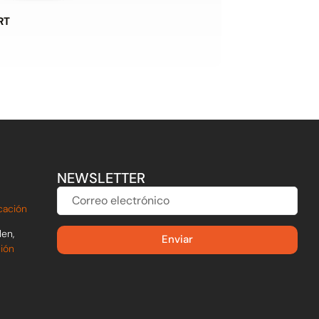
RT
NEWSLETTER
CORREO
ELECTRÓNICO
cación
len,
Enviar
ción