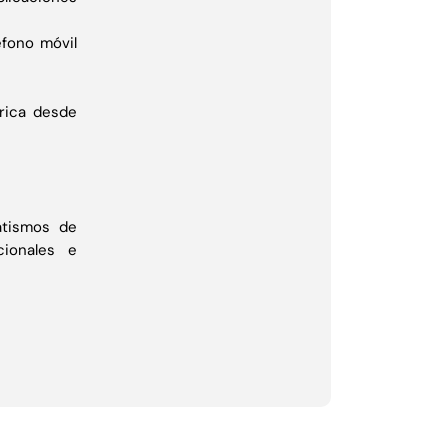
éfono móvil
trica desde
atismos de
ionales e