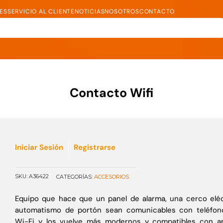
RES
SERVICIO AL CLIENTE
NOTICIAS
NOSOTROS
CONTACTO
Contacto Wifi
Iniciar Sesión
Registrarse
SKU:
A36422
ACCESORIOS
CATEGORÍAS:
Equipo que hace que un panel de alarma, una cerco eléc
automatismo de portón sean comunicables con teléfono
Wi-Fi y los vuelve más modernos y compatibles con ap