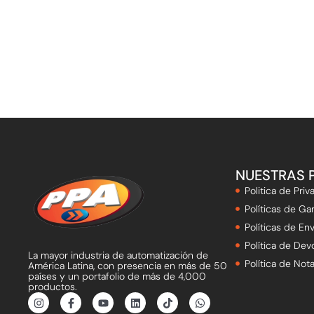
NUESTRAS 
Politica de Priv
Políticas de Gar
Políticas de Env
Política de Dev
La mayor industria de automatización de
Política de Not
América Latina, con presencia en más de 50
países y un portafolio de más de 4,000
productos.
I
F
Y
L
T
W
n
a
o
i
i
h