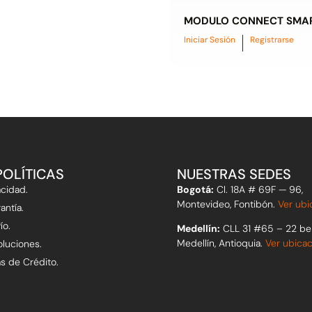
MODULO CONNECT SMA
Iniciar Sesión
Registrarse
POLÍTICAS
NUESTRAS SEDES
acidad.
Bogotá:
Cl. 18A # 69F — 96,
Montevideo, Fontibón.
Ver ubi
antía.
ío.
Medellín:
CLL 31 #65 – 22 be
Medellín, Antioquia.
Ver ubica
oluciones.
as de Crédito.